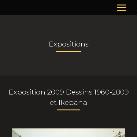
Aller
au
contenu
Expositions
Exposition 2009 Dessins 1960-2009
et Ikebana